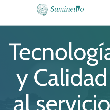
+604 448 8981
Sumineuro
Tecnologí
y Calidad
al servici